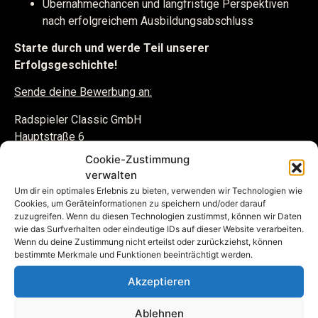
Übernahmechancen und langfristige Perspektiven
nach erfolgreichem Ausbildungsabschluss
Starte durch und werde Teil unserer
Erfolgsgeschichte!
Sende deine Bewerbung an:
Radspieler Classic GmbH
Hauptstraße 6
89355 Gundremmingen
Cookie-Zustimmung
kontakt@radspielerclassic.com
verwalten
Tel.: 08224 967 3790
Um dir ein optimales Erlebnis zu bieten, verwenden wir Technologien wie
Cookies, um Geräteinformationen zu speichern und/oder darauf
zuzugreifen. Wenn du diesen Technologien zustimmst, können wir Daten
wie das Surfverhalten oder eindeutige IDs auf dieser Website verarbeiten.
Wenn du deine Zustimmung nicht erteilst oder zurückziehst, können
bestimmte Merkmale und Funktionen beeinträchtigt werden.
Akzeptieren
Ablehnen