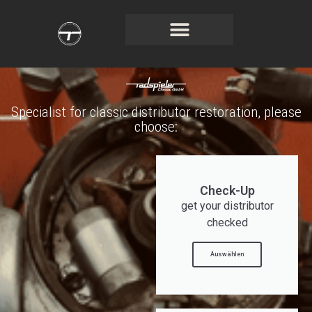
Service & Reparatur
Specialist for classic distributor restoration, please
choose:
Check-Up
get your distributor
checked
Auswählen